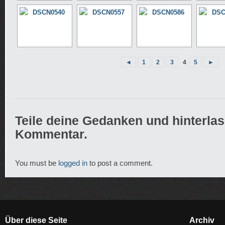
◄
1
2
3
4
5
►
Teile deine Gedanken und hinterla
Kommentar.
You must be
logged in
to post a comment.
Über diese Seite
Archiv