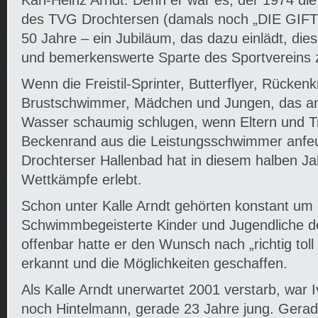
Karl-Heinz Arndt. Denn er war es, der 1974 d
des TVG Drochtersen (damals noch „DIE GIF
50 Jahre – ein Jubiläum, das dazu einlädt, di
und bemerkenswerte Sparte des Sportvereins 
Wenn die Freistil-Sprinter, Butterflyer, Rücken
Brustschwimmer, Mädchen und Jungen, das a
Wasser schaumig schlugen, wenn Eltern und T
Beckenrand aus die Leistungsschwimmer anfe
Drochterser Hallenbad hat in diesem halben Ja
Wettkämpfe erlebt.
Schon unter Kalle Arndt gehörten konstant um 
Schwimmbegeisterte Kinder und Jugendliche de
offenbar hatte er den Wunsch nach „richtig to
erkannt und die Möglichkeiten geschaffen.
Als Kalle Arndt unerwartet 2001 verstarb, war
noch Hintelmann, gerade 23 Jahre jung. Gerad