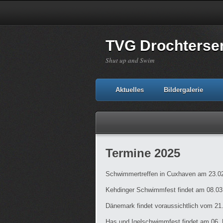
TVG Drochterse
Shut up and Swim
Aktuelles
Bildergalerie
Termine 2025
Schwimmertreffen in Cuxhaven am 23.0
Kehdinger Schwimmfest findet am 08.03.2
Dänemark findet voraussichtlich vom 21.
Has und Igelschwimmfest findet am 06. 