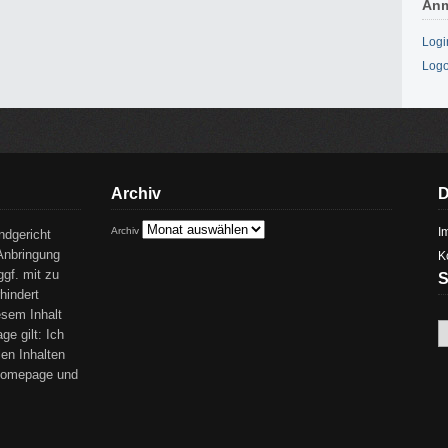
An
Logi
Logo
Archiv
D
Archiv
I
ndgericht
Anbringung
K
ggf. mit zu
S
hindert
esem Inhalt
ge gilt: Ich
len Inhalten
 Homepage und