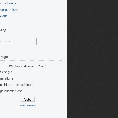
chreibungen
eergebnisse
okolle
lery
rage
Wie findest du unsere Page?
Sehr gut
gefällt mir
nicht gut, nicht schlecht
gefällt mir nicht
View Results