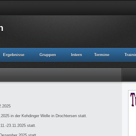
n
Ergebnisse
Gruppen
Intern
Termine
Train
2.2025
025 in der Kehdinger Welle in Drochtersen statt.
11.-23.11.2025 statt.
Dezember 2025 statt.