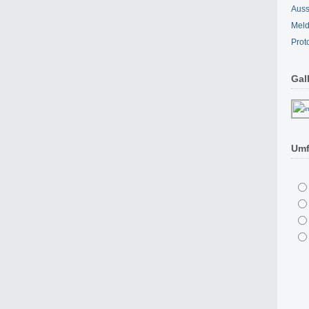
Auss
Meld
Prot
Gal
Umf