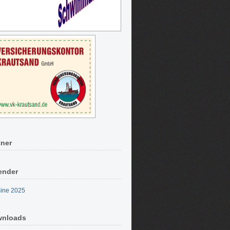
tner
ender
ine 2025
nloads