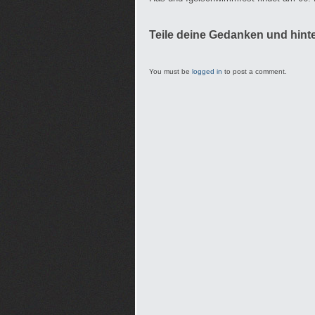
Teile deine Gedanken und hint
You must be
logged in
to post a comment.