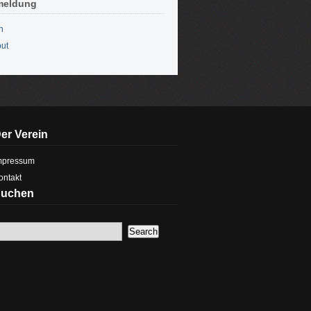
meldung
n
ut
er Verein
mpressum
ontakt
uchen