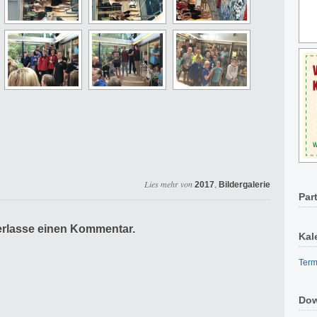
Lies mehr von
,
2017
Bildergalerie
Par
erlasse einen Kommentar.
Kal
Term
Dow