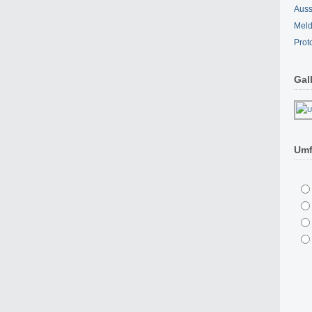
Auss
Meld
Prot
Gal
Umf