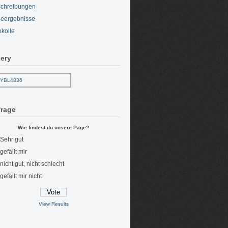
chreibungen
eergebnisse
okolle
lery
rage
Wie findest du unsere Page?
Sehr gut
gefällt mir
nicht gut, nicht schlecht
gefällt mir nicht
View Results