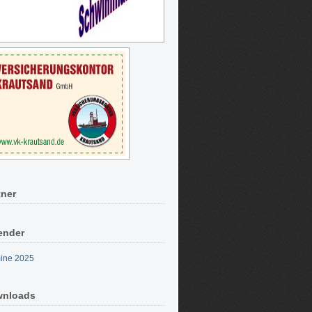
tner
ender
ine 2025
nloads