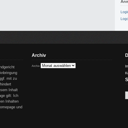
An
Logi
Logo
Archiv
D
Archiv
I
ndgericht
Anbringung
K
ggf. mit zu
S
hindert
esem Inhalt
ge gilt: Ich
len Inhalten
 Homepage und