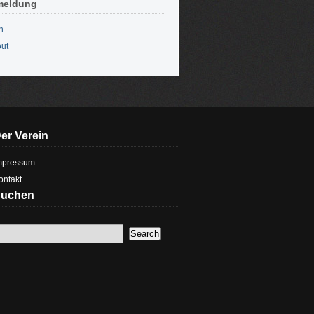
meldung
n
ut
er Verein
mpressum
ontakt
uchen