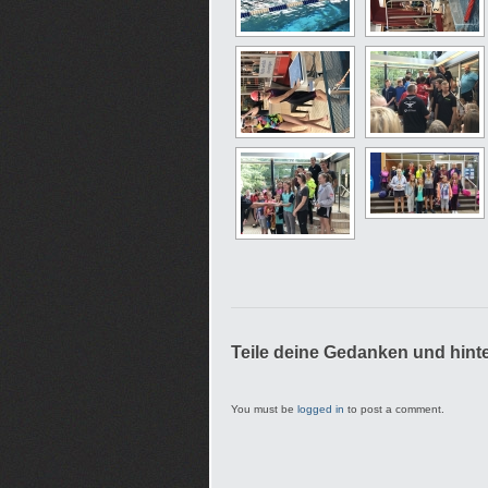
Teile deine Gedanken und hint
You must be
logged in
to post a comment.