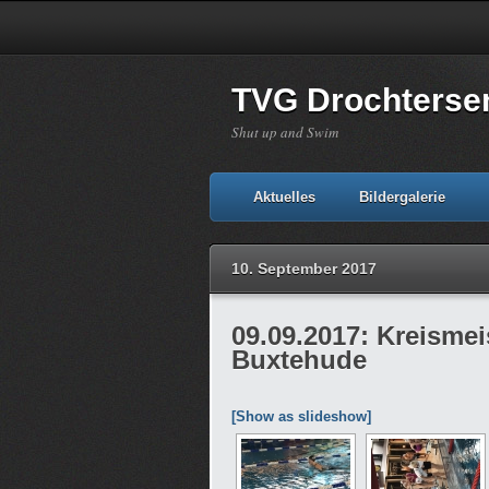
TVG Drochterse
Shut up and Swim
Aktuelles
Bildergalerie
10. September 2017
09.09.2017: Kreismei
Buxtehude
[Show as slideshow]